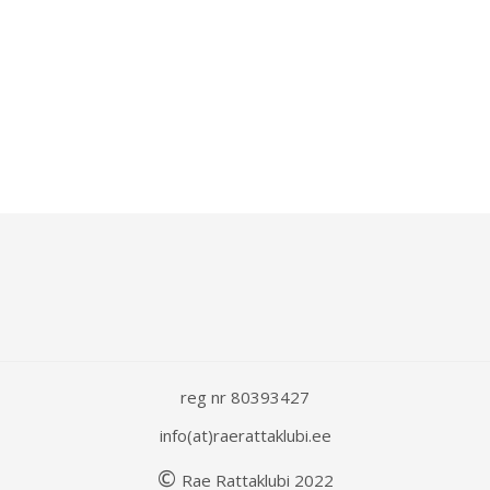
reg nr 80393427
info(at)raerattaklubi.ee
©
Rae
Rattaklubi
202
2