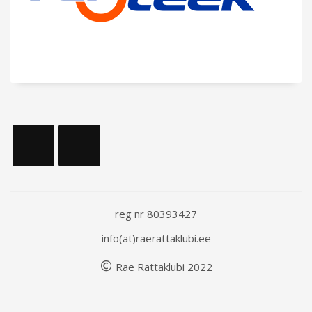
reg nr 80393427
info(at)raerattaklubi.ee
©
Rae
Rattaklubi
202
2