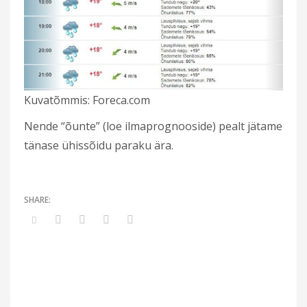
Kuvatõmmis: Foreca.com
Nende “õunte” (loe ilmaprognooside) pealt jätame
tänase ühissõidu paraku ära.