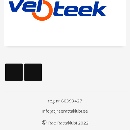
reg nr 80393427
info(at)raerattaklubi.ee
©
Rae
Rattaklubi
202
2