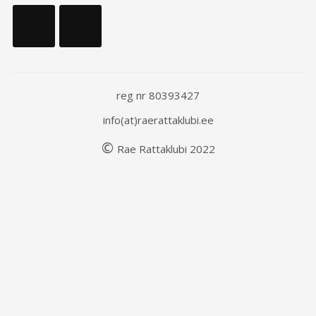
reg nr 80393427
info(at)raerattaklubi.ee
©
Rae
Rattaklubi
202
2