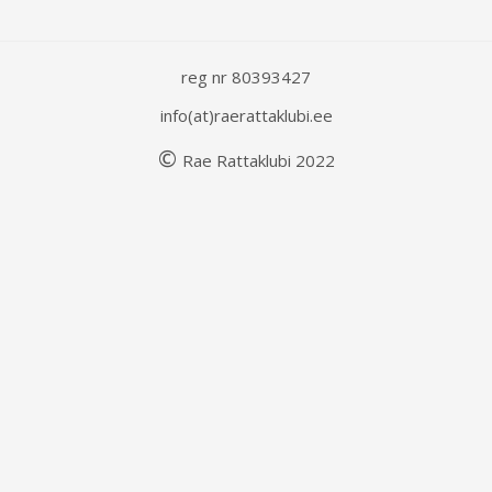
reg nr 80393427
info(at)raerattaklubi.ee
©
Rae
Rattaklubi
202
2