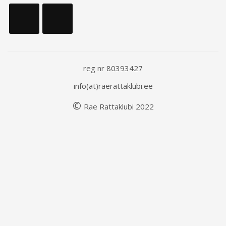
reg nr 80393427
info(at)raerattaklubi.ee
©
Rae
Rattaklubi
202
2