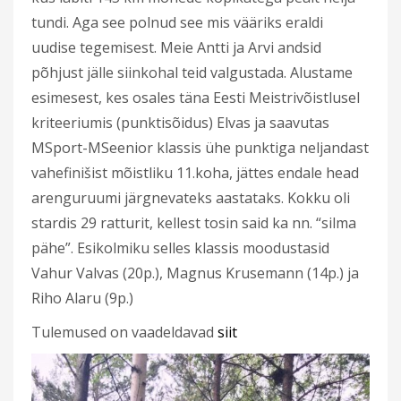
tundi. Aga see polnud see mis vääriks eraldi
uudise tegemisest. Meie Antti ja Arvi andsid
põhjust jälle siinkohal teid valgustada. Alustame
esimesest, kes osales täna Eesti Meistrivõistlusel
kriteeriumis (punktisõidus) Elvas ja saavutas
MSport-MSeenior klassis ühe punktiga neljandast
vahefinišist mõistliku 11.koha, jättes endale head
arenguruumi järgnevateks aastataks. Kokku oli
stardis 29 ratturit, kellest tosin said ka nn. “silma
pähe”. Esikolmiku selles klassis moodustasid
Vahur Valvas (20p.), Magnus Krusemann (14p.) ja
Riho Alaru (9p.)
Tulemused on vaadeldavad
siit