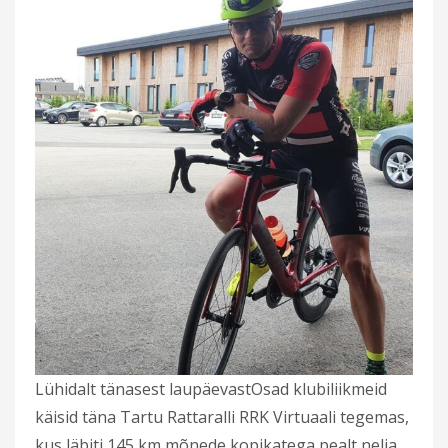
Lühidalt tänasest laupäevastOsad klubiliikmeid
käisid täna Tartu Rattaralli RRK Virtuaali tegemas,
kus läbiti 145 km mõnede kopikatega pealt nelja