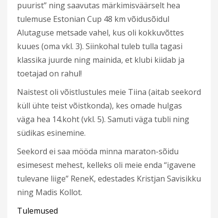
puurist” ning saavutas märkimisväärselt hea
tulemuse Estonian Cup 48 km võidusõidul
Alutaguse metsade vahel, kus oli kokkuvõttes
kuues (oma vkl. 3). Siinkohal tuleb tulla tagasi
klassika juurde ning mainida, et klubi kiidab ja
toetajad on rahul!
Naistest oli võistlustules meie Tiina (aitab seekord
küll ühte teist võistkonda), kes omade hulgas
väga hea 14.koht (vkl. 5). Samuti väga tubli ning
südikas esinemine.
Seekord ei saa mööda minna maraton-sõidu
esimesest mehest, kelleks oli meie enda “igavene
tulevane liige” ReneK, edestades Kristjan Savisikku
ning Madis Kollot.
Tulemused