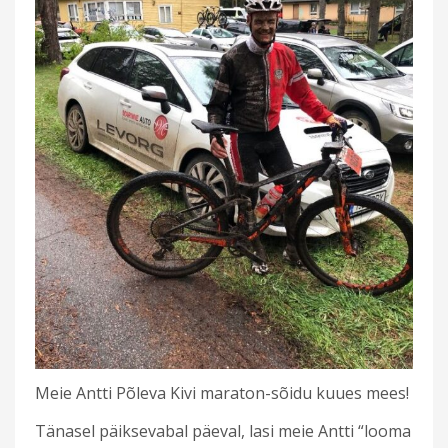
Meie Antti Põleva Kivi maraton-sõidu kuues mees!
Tänasel päiksevabal päeval, lasi meie Antti “looma