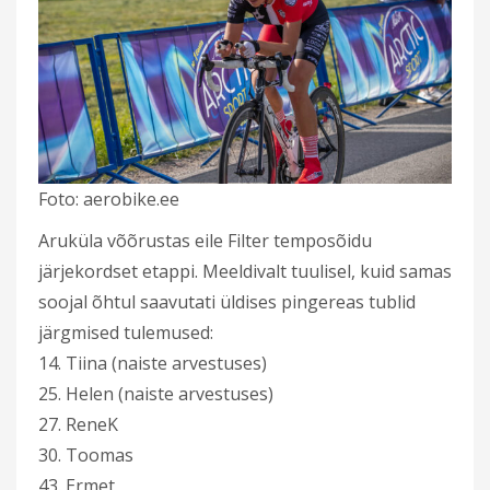
Foto: aerobike.ee
Aruküla võõrustas eile Filter temposõidu
järjekordset etappi. Meeldivalt tuulisel, kuid samas
soojal õhtul saavutati üldises pingereas tublid
järgmised tulemused:
14. Tiina (naiste arvestuses)
25. Helen (naiste arvestuses)
27. ReneK
30. Toomas
43. Ermet