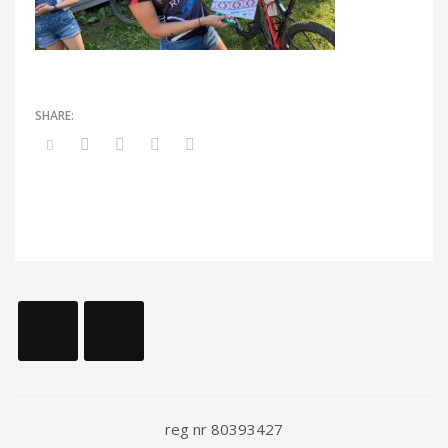
reg nr 80393427