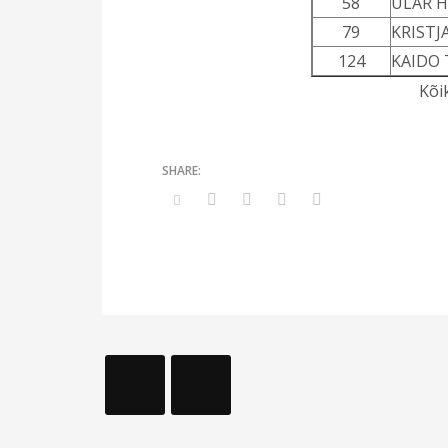
58
ÜLAR H
79
KRISTJ
124
KAIDO
Kõi