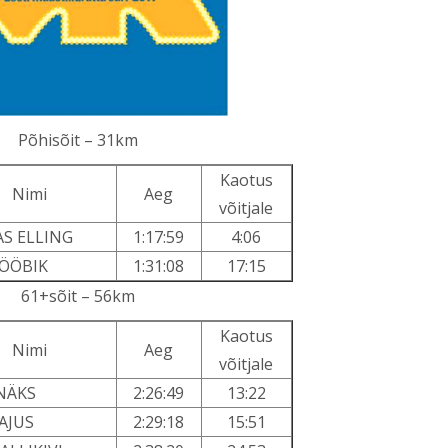
Põhisõit – 31km
Kaotus
Nimi
Aeg
võitjale
S ELLING
1:17:59
4:06
 ÖÖBIK
1:31:08
17:15
61+sõit – 56km
Kaotus
Nimi
Aeg
võitjale
NÄKS
2:26:49
13:22
AJUS
2:29:18
15:51