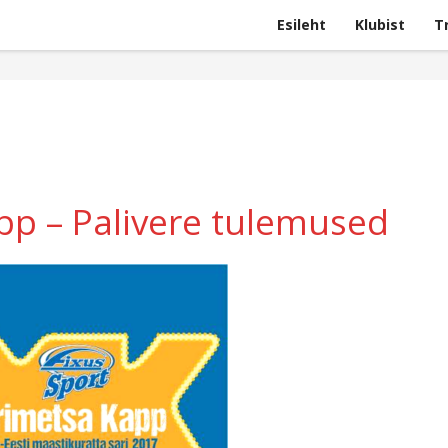
Esileht
Klubist
T
p – Palivere tulemused