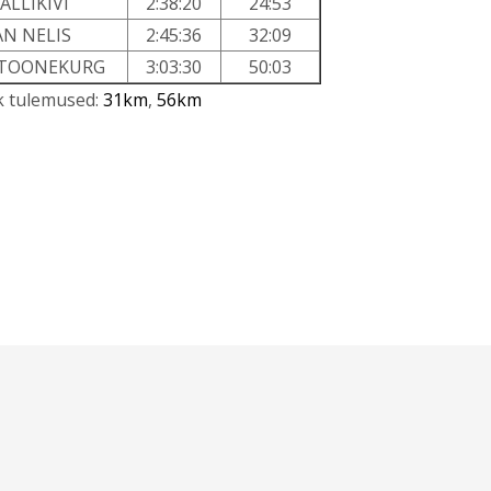
ALLIKIVI
2:38:20
24:53
AN NELIS
2:45:36
32:09
 TOONEKURG
3:03:30
50:03
k tulemused:
31km
,
56km