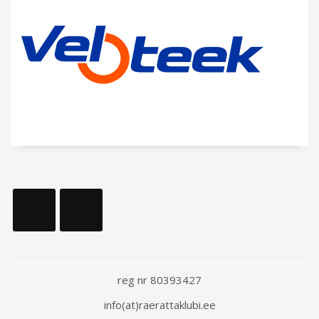
reg nr 80393427
info(at)raerattaklubi.ee