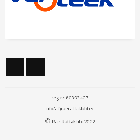
reg nr 80393427
info(at)raerattaklubi.ee
©
Rae
Rattaklubi
202
2