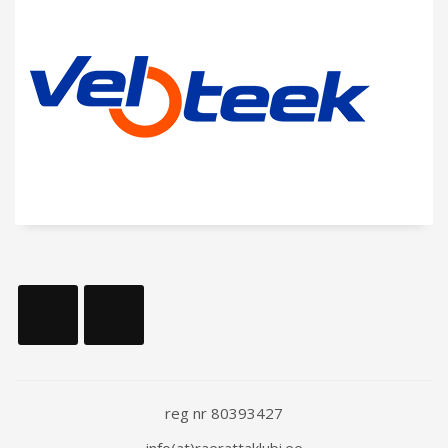
reg nr 80393427
info(at)raerattaklubi.ee