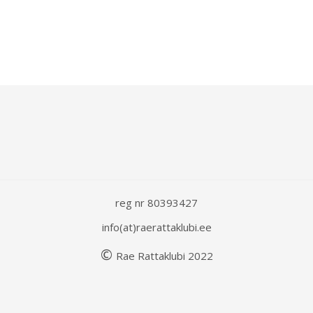
reg nr 80393427
info(at)raerattaklubi.ee
©
Rae
Rattaklubi
202
2