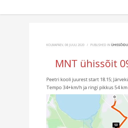
KOLMAPÄEV, 08 JUULI 2020
/
PUBLISHED IN
ÜHISSÕID
MNT ühissõit 09
Peetri kooli juurest start 18.15; Järvek
Tempo 34+km/h ja ringi pikkus 54 km