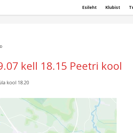
Esileht
Klubist
T
UD
.07 kell 18.15 Peetri kool
üla kool 18.20