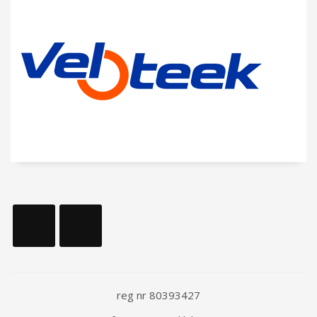
reg nr 80393427