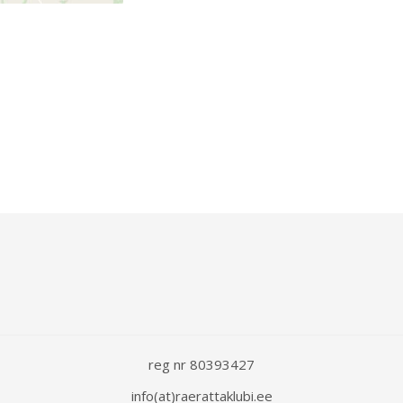
reg nr 80393427
info(at)raerattaklubi.ee