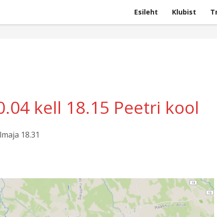
Esileht
Klubist
T
D
.04 kell 18.15 Peetri kool
llmaja 18.31