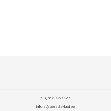
reg nr 80393427
info(at)raerattaklubi.ee