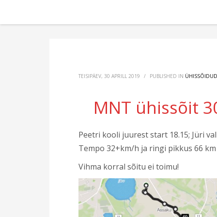
TEISIPÄEV, 30 APRILL 2019
/
PUBLISHED IN
ÜHISSÕIDU
MNT ühissõit 30
Peetri kooli juurest start 18.15; Jüri va
Tempo 32+km/h ja ringi pikkus 66 km
Vihma korral sõitu ei toimu!