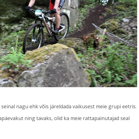
d” seinal nagu ehk võis järeldada vaikusest meie grupi eetris.
äevakut ning tavaks, olid ka meie rattapainutajad seal