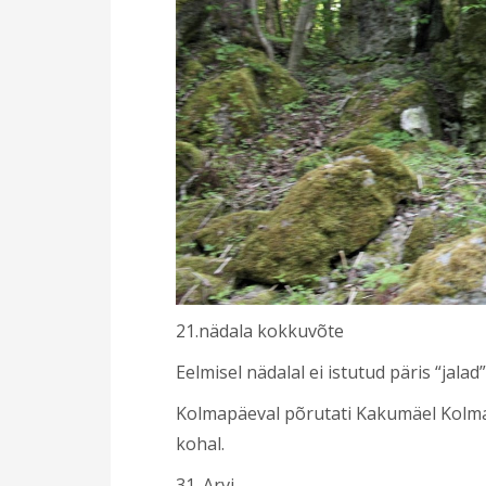
21.nädala kokkuvõte
Eelmisel nädalal ei istutud päris “jala
Kolmapäeval põrutati Kakumäel Kolmap
kohal.
31. Arvi