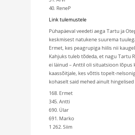
40. ReneP
Link tulemustele
Pühapäeval veedeti aega Tartu ja Ote
keskmisest natukene suurema tuulega. 
Ermet, kes peagrupiga hiilis nii kaugele
Kahjuks tuleb tõdeda, et nagu Tartu Rat
ei läinud – Anttil oli situatsioon lõp
kaassõitjale, kes võttis topelt-nelsoni
kohaselt said mehed ainult hingelised
168. Ermet
345. Antti
690. Ülar
691. Marko
1 262. Siim