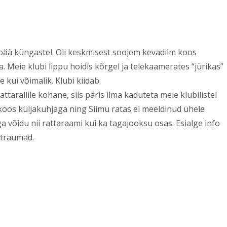
pää küngastel. Oli keskmisest soojem kevadilm koos
Meie klubi lippu hoidis kõrgel ja telekaamerates “jürikas”
 kui võimalik. Klubi kiidab.
tarallile kohane, siis päris ilma kaduteta meie klubilistel
us koos küljakuhjaga ning Siimu ratas ei meeldinud ühele
ga võidu nii rattaraami kui ka tagajooksu osas. Esialge info
 traumad.