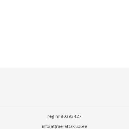
reg nr 80393427
info(at)raerattaklubi.ee