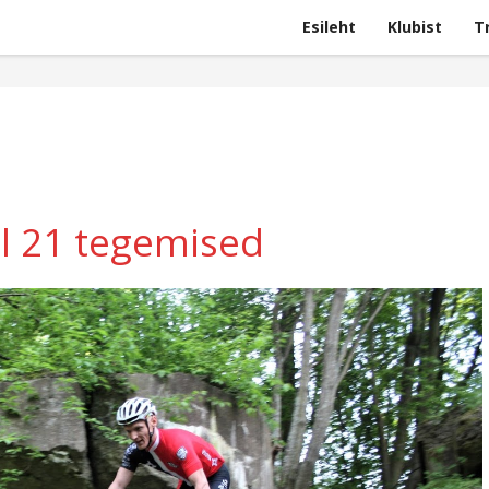
Esileht
Klubist
T
l 21 tegemised