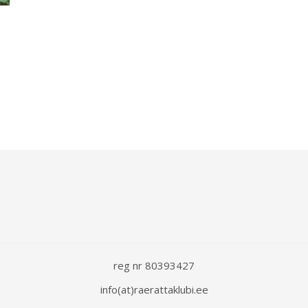
reg nr 80393427
info(at)raerattaklubi.ee