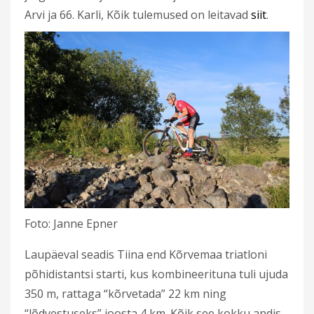
Arvi ja 66. Karli, Kõik tulemused on leitavad
siit
.
Foto: Janne Epner
Laupäeval seadis Tiina end Kõrvemaa triatloni
põhidistantsi starti, kus kombineerituna tuli ujuda
350 m, rattaga “kõrvetada” 22 km ning
“lõdvestuseks” joosta 4 km. Kõik see kokku andis