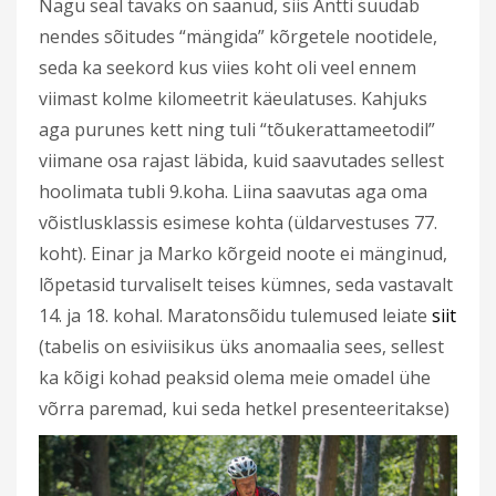
Nagu seal tavaks on saanud, siis Antti suudab
nendes sõitudes “mängida” kõrgetele nootidele,
seda ka seekord kus viies koht oli veel ennem
viimast kolme kilomeetrit käeulatuses. Kahjuks
aga purunes kett ning tuli “tõukerattameetodil”
viimane osa rajast läbida, kuid saavutades sellest
hoolimata tubli 9.koha. Liina saavutas aga oma
võistlusklassis esimese kohta (üldarvestuses 77.
koht). Einar ja Marko kõrgeid noote ei mänginud,
lõpetasid turvaliselt teises kümnes, seda vastavalt
14. ja 18. kohal. Maratonsõidu tulemused leiate
siit
(tabelis on esiviisikus üks anomaalia sees, sellest
ka kõigi kohad peaksid olema meie omadel ühe
võrra paremad, kui seda hetkel presenteeritakse)