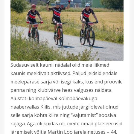
Südasuviselt kaunil nädalal olid meie liikmed
kaunis meeldivalt aktiivsed. Paljud leidsid endale
meelepärase sarja või isegi kaks, kus end proovile
panna ning klubivärve heas valguses näidata.
Alustati kolmapäeval Kolmapäevakuga
naabervallas Kiilis, mis juttude järgi olevat olnud
selle sarja kohta kiire ning “vajutamist” soosiva
rajaga. Aga oli kuidas oli, meite omad platseerusid
järgmiselt võitja Martin Loo järelainetuses – 44.