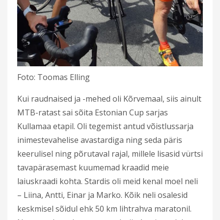
Foto: Toomas Elling
Kui raudnaised ja -mehed oli Kõrvemaal, siis ainult
MTB-ratast sai sõita Estonian Cup sarjas
Kullamaa etapil. Oli tegemist antud võistlussarja
inimestevahelise avastardiga ning seda päris
keerulisel ning põrutaval rajal, millele lisasid vürtsi
tavapärasemast kuumemad kraadid meie
laiuskraadi kohta. Stardis oli meid kenal moel neli
– Liina, Antti, Einar ja Marko. Kõik neli osalesid
keskmisel sõidul ehk 50 km lihtrahva maratonil.