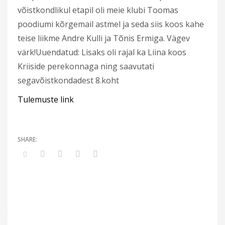
võistkondlikul etapil oli meie klubi Toomas
poodiumi kõrgemail astmel ja seda siis koos kahe
teise liikme Andre Kulli ja Tõnis Ermiga. Vägev
värk!Uuendatud: Lisaks oli rajal ka Liina koos
Kriiside perekonnaga ning saavutati
segavõistkondadest 8.koht
Tulemuste link