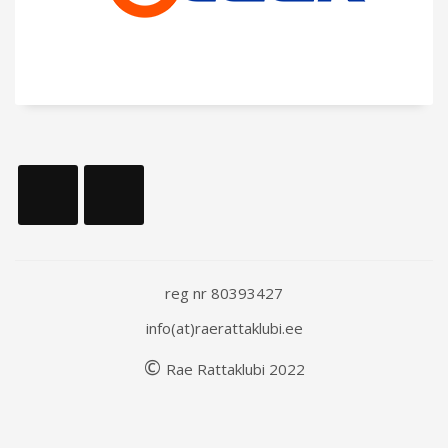
reg nr 80393427
info(at)raerattaklubi.ee
©
Rae
Rattaklubi
202
2