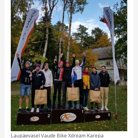
Laupäevasel Vaude Bike Xdream Karepa