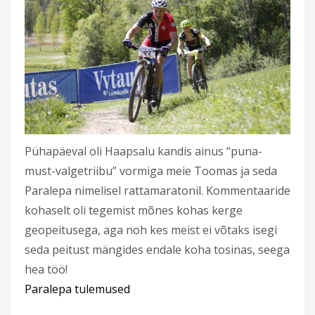
Pühapäeval oli Haapsalu kandis ainus “puna-
must-valgetriibu” vormiga meie Toomas ja seda
Paralepa nimelisel rattamaratonil. Kommentaaride
kohaselt oli tegemist mõnes kohas kerge
geopeitusega, aga noh kes meist ei võtaks isegi
seda peitust mängides endale koha tosinas, seega
hea töö!
Paralepa tulemused