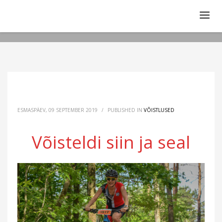
ESMASPÄEV, 09 SEPTEMBER 2019
/
PUBLISHED IN
VÕISTLUSED
Võisteldi siin ja seal