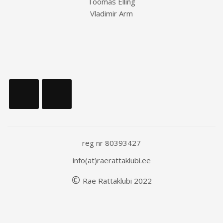
Toomas Elling
Vladimir Arm
reg nr 80393427
info(at)raerattaklubi.ee
©
Rae
Rattaklubi
202
2