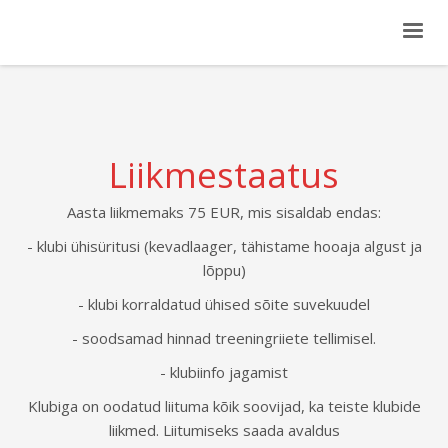
Liikmestaatus
Aasta liikmemaks 75 EUR, mis sisaldab endas:
- klubi ühisüritusi (kevadlaager, tähistame hooaja algust ja
lõppu)
- klubi korraldatud ühised sõite suvekuudel
- soodsamad hinnad treeningriiete tellimisel.
- klubiinfo jagamist
Klubiga on oodatud liituma kõik soovijad, ka teiste klubide
liikmed. Liitumiseks saada avaldus